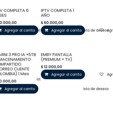
TV COMPLETA 6
IPTV COMPLETA 1
SES
AÑO
0.000,00
$
60.000,00
Agregar al carrito
Agregar a la lista de deseos
Agregar al carrito
Agregar a la lista de deseos
Agr
MINI 3 PRO IA +5TB
EMBY PANTALLA
MACENAMIENTO
(PREMIUM + TV)
MPARTIDO
$
12.000,00
ORREO CLIENTE
LOMBIA) 1 Mes
Agregar al carrito
Agr
Agregar a la lista de deseos
0.000,00
Agregar al carrito
Agregar a la lista de deseos