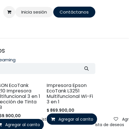
Inicia sesión
Contáctanos
os
reaming
SON EcoTank
Impresora Epson
210 Impresora
EcoTank L3251
tifuncional 3 en 1
Multifuncional Wi-Fi
yección de Tinta
3 en 1
B
$
869.900,00
69.900,00
Agregar a la lista de deseos
Agregar al carrito
Agr
Agregar al carrito
Agregar a la lista de deseos