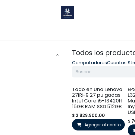
Sobre nosotros
Ayuda
Todos los product
Computadores
Cuentas St
Todo en Uno Lenovo
EP
27IRH9 27 pulgadas
L3
Intel Core i5-13420H
Mul
16GB RAM SSD 512GB
In
US
$
2.829.900,00
$
7
Agregar al carrito