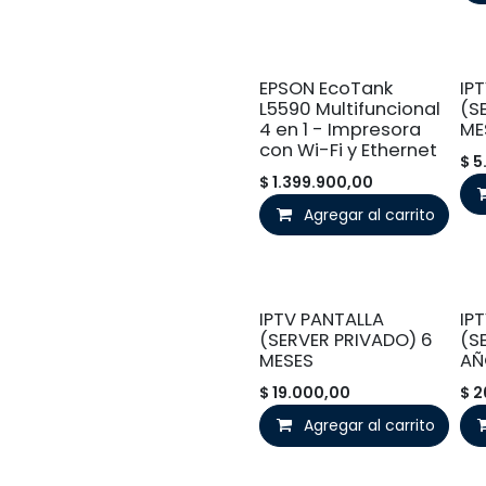
EPSON EcoTank
IP
L5590 Multifuncional
(S
4 en 1 - Impresora
ME
con Wi-Fi y Ethernet
$
5
$
1.399.900,00
Agregar al carrito
IPTV PANTALLA
IP
(SERVER PRIVADO) 6
(S
MESES
AÑ
$
19.000,00
$
2
Agregar al carrito