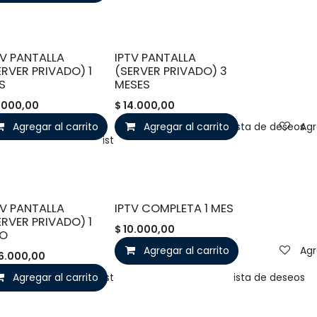
TV PANTALLA
IPTV PANTALLA
ERVER PRIVADO) 1
(SERVER PRIVADO) 3
S
MESES
.000,00
$
14.000,00
Agregar al carrito
Agregar al carrito
Agregar a la lista de deseos
Agr
Agregar a la lista de deseos
TV PANTALLA
IPTV COMPLETA 1 MES
ERVER PRIVADO) 1
$
10.000,00
O
Agregar al carrito
Agr
6.000,00
Agregar al carrito
Agregar a la lista de deseos
Agregar a la lista de deseos