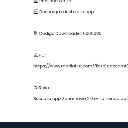
3️⃣ Presiona Go / Ir
4️⃣ Descarga e instala la app
🔢 Código Downloader: 6065080
💻 PC:
https://www.mediafire.com/file/o1eeccdmt
📺 Roku:
Busca la app Zonamovie 2.0 en la tienda de 