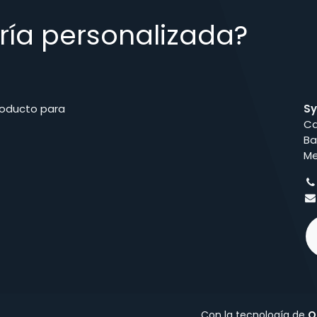
ría personalizada?
roducto para
Sy
Ca
Ba
Me
Con la tecnología de
O