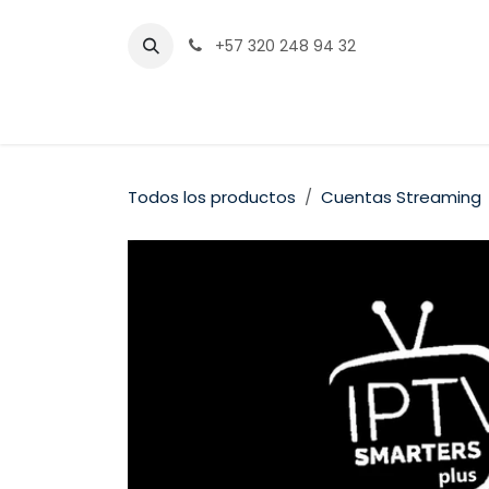
Ir al contenido
+57 320 248 94 32
Inicio
Tienda
Servicios
Medios de pago
Todos los productos
Cuentas Streaming