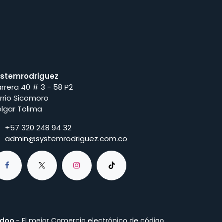
stemrodriguez
rrera 40 # 3 - 58 P2
rrio Sicomoro
lgar Tolima
+57 320 248 94 32
admin@systemrodriguez.com.co
doo
- El mejor
Comercio electrónico de código