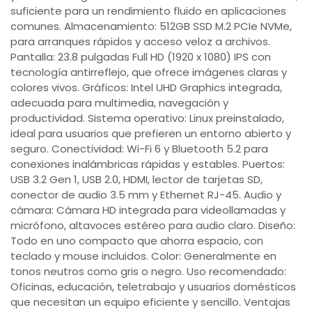
suficiente para un rendimiento fluido en aplicaciones
comunes. Almacenamiento: 512GB SSD M.2 PCIe NVMe,
para arranques rápidos y acceso veloz a archivos.
Pantalla: 23.8 pulgadas Full HD (1920 x 1080) IPS con
tecnología antirreflejo, que ofrece imágenes claras y
colores vivos. Gráficos: Intel UHD Graphics integrada,
adecuada para multimedia, navegación y
productividad. Sistema operativo: Linux preinstalado,
ideal para usuarios que prefieren un entorno abierto y
seguro. Conectividad: Wi-Fi 6 y Bluetooth 5.2 para
conexiones inalámbricas rápidas y estables. Puertos:
USB 3.2 Gen 1, USB 2.0, HDMI, lector de tarjetas SD,
conector de audio 3.5 mm y Ethernet RJ-45. Audio y
cámara: Cámara HD integrada para videollamadas y
micrófono, altavoces estéreo para audio claro. Diseño:
Todo en uno compacto que ahorra espacio, con
teclado y mouse incluidos. Color: Generalmente en
tonos neutros como gris o negro. Uso recomendado:
Oficinas, educación, teletrabajo y usuarios domésticos
que necesitan un equipo eficiente y sencillo. Ventajas