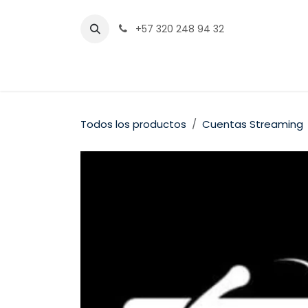
Ir al contenido
+57 320 248 94 32
Inicio
Tienda
Servicios
Medios de pago
Todos los productos
Cuentas Streaming