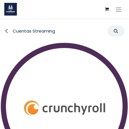
Ir al contenido
Cuentas Streaming